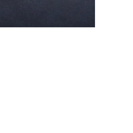
Gran Caffè Margherita, Viale regina
Margherita 30, Viareggio (LU) tel:
0584581143
; mail :
margheritaviareggio1@gmail.com