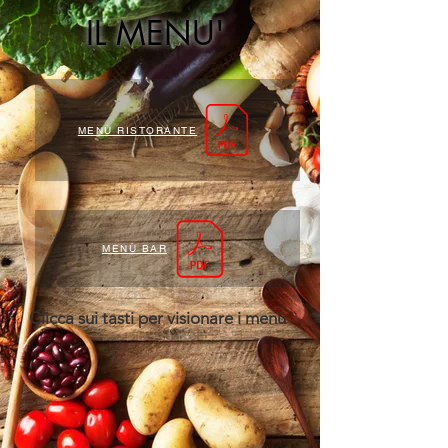
IL MENU'
MENÙ RISTORANTE
MENÙ BAR
Clicca sui tasti per visionare i menù