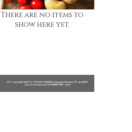
There are no items to
show here yet.
2020 C
opyright Shell S.r.l. P.IVA
02117530465
Lungomare Europa 131 cap 55041
Lido di Camaiore (LU) Tel
0584617838
- Italia