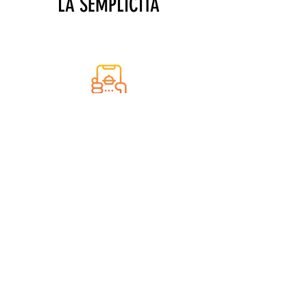
LA SEMPLICITÀ
SFOGLIA IL MENU'E
SCEGLI I PIATTI
ATTENDI IL TEMPO DI PREPARAZIONE E
CONSEGNA...