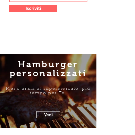
Iscriviti
Hamburger
personalizzati
Meno ansia al supermercato, più
tempo per Te.
Vedi